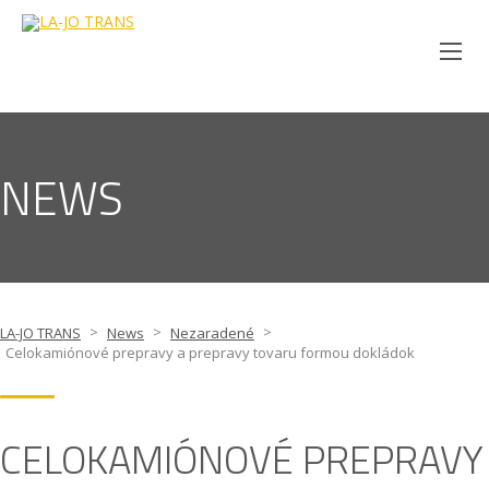
NEWS
>
>
>
LA-JO TRANS
News
Nezaradené
Celokamiónové prepravy a prepravy tovaru formou dokládok
CELOKAMIÓNOVÉ PREPRAVY