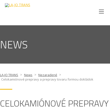
NEWS
>
>
>
LA-JO TRANS
News
Nezaradené
Celokamiónové prepravy a prepravy tovaru formou dokládok
CELOKAMIÓNOVÉ PREPRAVY