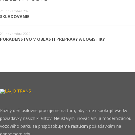
21. novembra 2020
SKLADOVANIE
21. novembra 2020
PORADENSTVO V OBLASTI PREPRAVY A LOGISTIKY
Každý deň usilovne pracujeme na tom, aby sme uspokojili všetky
požiadavky našich klientov. Neustálymi inováciami a modernizáciou
vozového parku sa prispôsobujeme rastúcim požiadavkám na
dopravnom trhu..